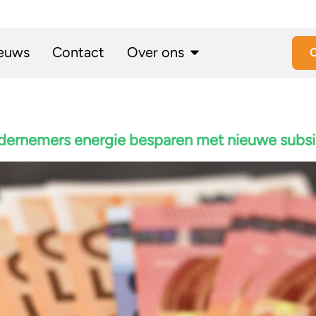
euws
Contact
Over ons
O
ndernemers energie besparen met nieuwe subsi