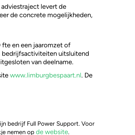
dviestraject levert de
meer de concrete mogelijkheden,
 fte en een jaaromzet of
drijfsactiviteiten uitsluitend
uitgesloten van deelname.
site
www.limburgbespaart.nl
. De
n bedrijf Full Power Support. Voor
de website
jkje nemen op
.