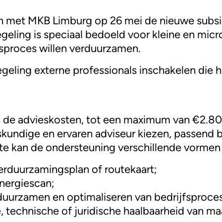
n met MKB Limburg op 26 mei de nieuwe subsi
geling is speciaal bedoeld voor kleine en mic
sproces willen verduurzamen.
eling externe professionals inschakelen die 
n de advieskosten, tot een maximum van €2.80
ndige en ervaren adviseur kiezen, passend bi
fte kan de ondersteuning verschillende vorme
verduurzamingsplan of routekaart;
energiescan;
duurzamen en optimaliseren van bedrijfsproce
le, technische of juridische haalbaarheid van m