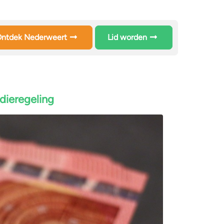
ntdek Nederweert
Lid worden
dieregeling