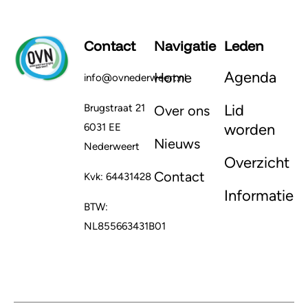
Contact
Navigatie
Leden
Agenda
Home
info@ovnederweert.nl
Lid
Brugstraat 21
Over ons
worden
6031 EE
Nieuws
Nederweert
Overzicht
Contact
Kvk: 64431428
Informatie
BTW:
NL855663431B01