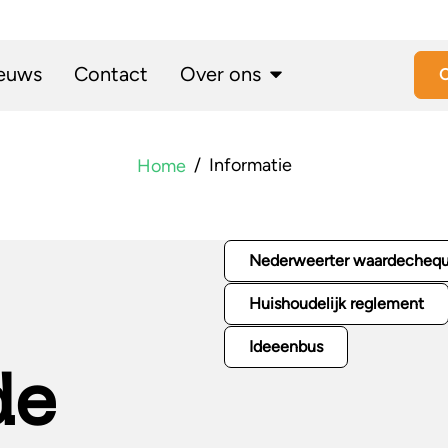
euws
Contact
Over ons
O
Informatie
Home
Nederweerter waardecheq
Huishoudelijk reglement
Ideeenbus
de