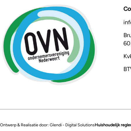
Co
in
Br
60
Kv
BT
Ontwerp & Realisatie door: Glendi - Digital Solutions
Huishoudelijk regl