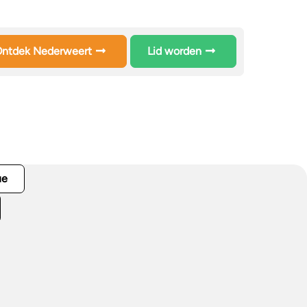
ntdek Nederweert
Lid worden
ue