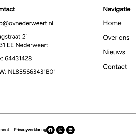
ntact
Navigatie
Home
fo@ovnederweert.nl
ugstraat 21
Over ons
31 EE Nederweert
Nieuws
k: 64431428
Contact
W: NL855663431B01
ement
Privacyverklaring