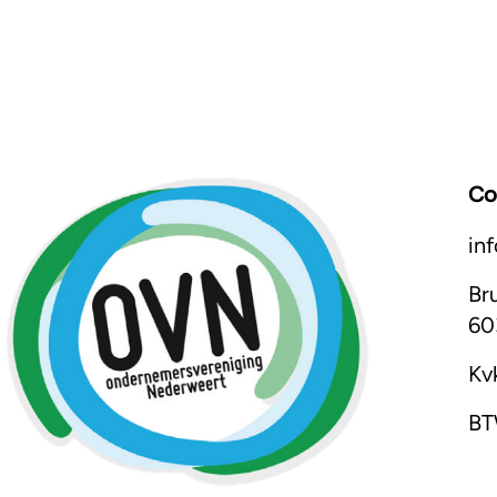
Co
in
Br
60
Kv
BT