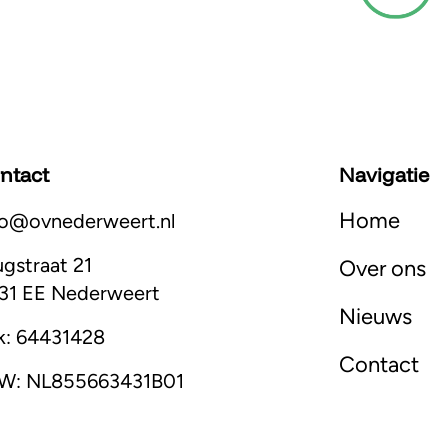
ntact
Navigatie
Home
fo@ovnederweert.nl
ugstraat 21
Over ons
31 EE Nederweert
Nieuws
k: 64431428
Contact
W: NL855663431B01