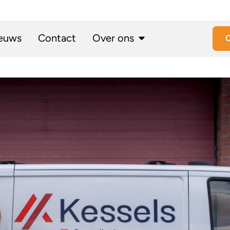
euws
Contact
Over ons
O