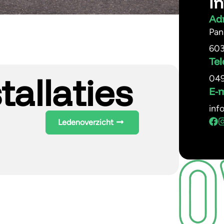
In
Ad
Pan
603
Te
tallaties
04
E-
inf
Ledenoverzicht