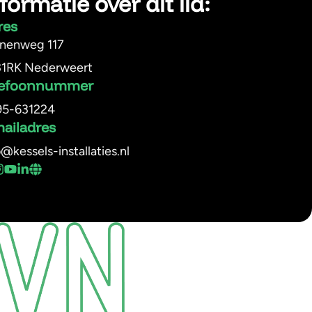
formatie over dit lid:
res
nenweg 117
1RK Nederweert
lefoonnummer
95-631224
mailadres
o@kessels-installaties.nl