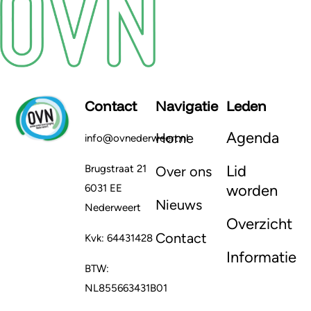
Contact
Navigatie
Leden
Agenda
Home
info@ovnederweert.nl
Lid
Brugstraat 21
Over ons
worden
6031 EE
Nieuws
Nederweert
Overzicht
Contact
Kvk: 64431428
Informatie
BTW:
NL855663431B01