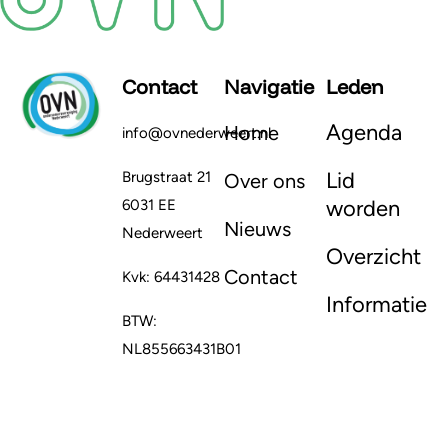
Contact
Navigatie
Leden
Agenda
Home
info@ovnederweert.nl
Lid
Brugstraat 21
Over ons
worden
6031 EE
Nieuws
Nederweert
Overzicht
Contact
Kvk: 64431428
Informatie
BTW:
NL855663431B01