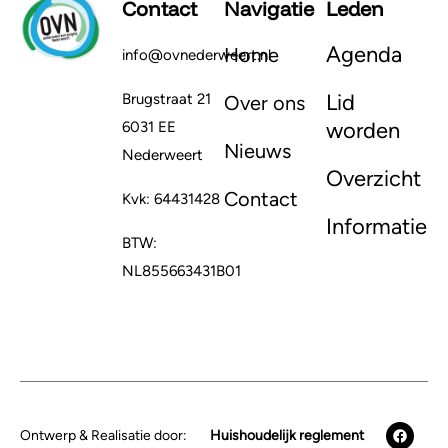
Contact
Navigatie
Leden
Agenda
Home
info@ovnederweert.nl
Lid
Brugstraat 21
Over ons
worden
6031 EE
Nieuws
Nederweert
Overzicht
Contact
Kvk: 64431428
Informatie
BTW:
NL855663431B01
Ontwerp & Realisatie door:
Huishoudelijk reglement