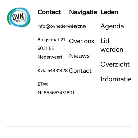
Contact
Navigatie
Leden
Agenda
Home
info@ovnederweert.nl
Lid
Brugstraat 21
Over ons
worden
6031 EE
Nieuws
Nederweert
Overzicht
Contact
Kvk: 64431428
Informatie
BTW:
NL855663431B01